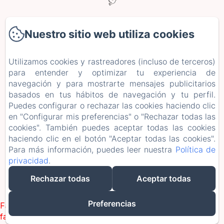
2 Le Plessis Grimaud, Saint-Viaud
Nuestro sitio web utiliza cookies
Teléfono: 0662106230
leplessisgrimaud@gmail.com
Utilizamos cookies y rastreadores (incluso de terceros)
Inicio
para entender y optimizar tu experiencia de
Habitaciones
navegación y para mostrarte mensajes publicitarios
Estancias y talleres
basados en tus hábitos de navegación y tu perfil.
Puedes configurar o rechazar las cookies haciendo clic
+ más información
en "Configurar mis preferencias" o "Rechazar todas las
Información legal
cookies". También puedes aceptar todas las cookies
EN
FR
ES
DE
haciendo clic en el botón "Aceptar todas las cookies".
Para más información, puedes leer nuestra
Política de
Desarrollado con Amenitiz
privacidad
.
Rechazar todas
Aceptar todas
Preferencias
Failed to load BookingEngine/index: Loading chunk 1322
failed. (missing: