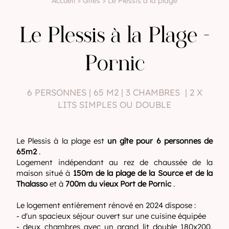
Accueil
>
Gîtes
> Le Plessis à la plage
Le Plessis à la Plage -
Pornic
6 PERSONNES | 65 M2 | 3 CHAMBRES | 2 X
LITS SIMPLES OU DOUBLE
Le Plessis à la plage est
un gîte pour 6 personnes de
65m2
.
Logement indépendant au rez de chaussée de la
maison situé à
150m de la plage de la Source et de la
Thalasso
et à
700m du vieux Port de Pornic
.
Le logement entièrement rénové en 2024 dispose :
- d'un spacieux séjour ouvert sur une cuisine équipée
- deux chambres avec un grand lit double 180x200,