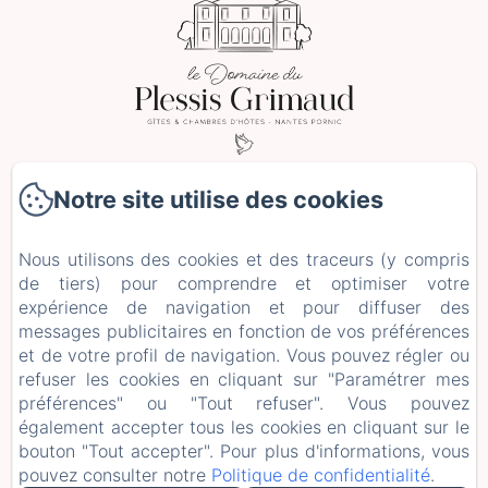
2 Le Plessis Grimaud, Saint-Viaud
Notre site utilise des cookies
Téléphone: 0662106230
leplessisgrimaud@gmail.com
Nous utilisons des cookies et des traceurs (y compris
de tiers) pour comprendre et optimiser votre
Accueil
expérience de navigation et pour diffuser des
Hébergements
messages publicitaires en fonction de vos préférences
Séjours et Ateliers
et de votre profil de navigation. Vous pouvez régler ou
+ d'infos
refuser les cookies en cliquant sur "Paramétrer mes
Mentions légales
préférences" ou "Tout refuser". Vous pouvez
également accepter tous les cookies en cliquant sur le
EN
FR
ES
DE
bouton "Tout accepter". Pour plus d'informations, vous
pouvez consulter notre
Politique de confidentialité
.