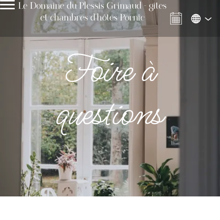
Le Domaine du Plessis Grimaud - gîtes
et chambres d'hôtes Pornic
Foire à
questions