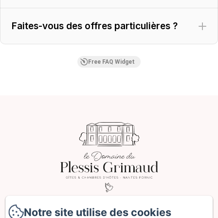
Faites-vous des offres particulières ?
Free FAQ Widget
2 Le Plessis Grimaud, Saint-Viaud
Notre site utilise des cookies
Notre site utilise des cookies