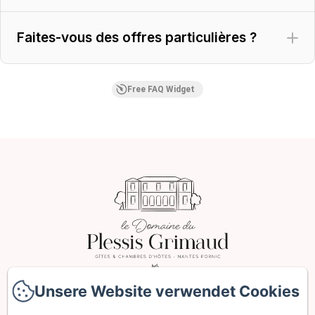
Faites-vous des offres particulières ?
Free FAQ Widget
Unsere Website verwendet Cookies
Unsere Website verwendet Cookies
2 Le Plessis Grimaud, Saint-Viaud