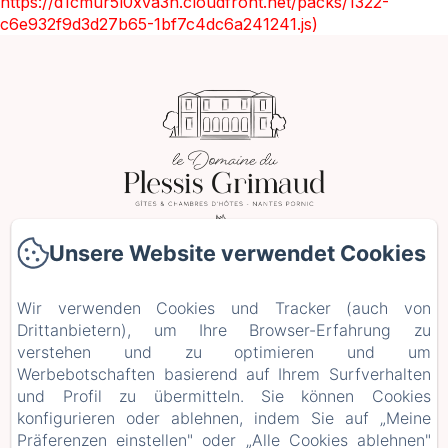
https://d1cmur5l0xva3h.cloudfront.net/packs/1322-
c6e932f9d3d27b65-1bf7c4dc6a241241.js)
Unsere Website verwendet Cookies
2 Le Plessis Grimaud, Saint-Viaud
Telefonnummer: 0662106230
Wir verwenden Cookies und Tracker (auch von
leplessisgrimaud@gmail.com
Drittanbietern), um Ihre Browser-Erfahrung zu
verstehen und zu optimieren und um
Startseite
Werbebotschaften basierend auf Ihrem Surfverhalten
Zimmer
und Profil zu übermitteln. Sie können Cookies
Aufenthalte und Workshops
konfigurieren oder ablehnen, indem Sie auf „Meine
+ weitere Infos
Präferenzen einstellen" oder „Alle Cookies ablehnen"