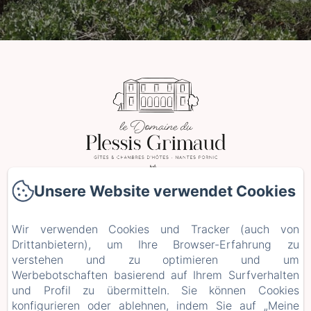
Unsere Website verwendet Cookies
2 Le Plessis Grimaud, Saint-Viaud
Telefonnummer: 0662106230
Wir verwenden Cookies und Tracker (auch von
leplessisgrimaud@gmail.com
Drittanbietern), um Ihre Browser-Erfahrung zu
verstehen und zu optimieren und um
Startseite
Werbebotschaften basierend auf Ihrem Surfverhalten
Zimmer
und Profil zu übermitteln. Sie können Cookies
Aufenthalte und Workshops
konfigurieren oder ablehnen, indem Sie auf „Meine