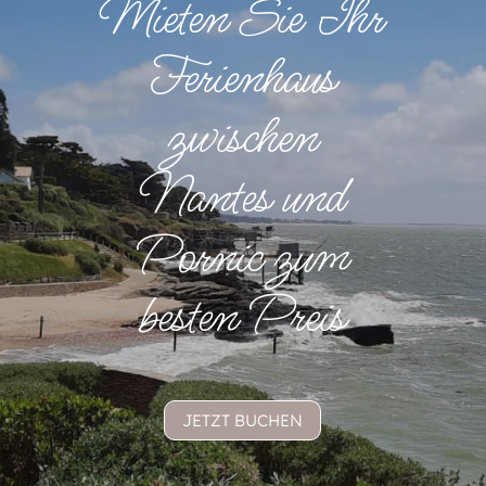
Mieten Sie Ihr
Ferienhaus
zwischen
Nantes und
Pornic zum
besten Preis
JETZT BUCHEN