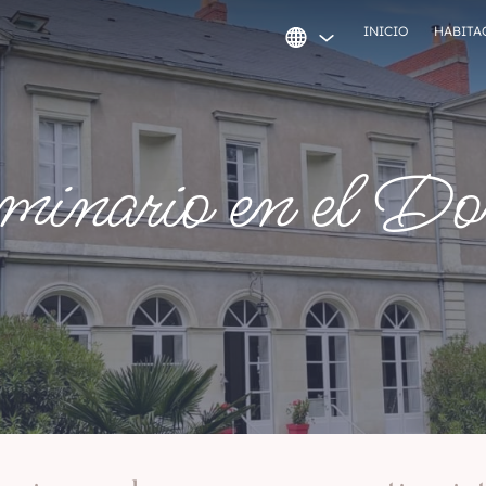
INICIO
HABITA
minario en el D