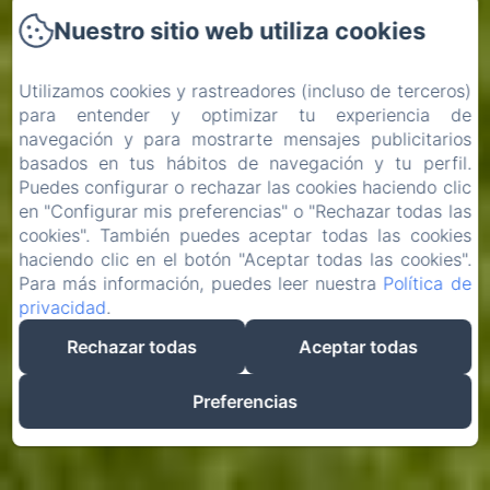
Nuestro sitio web utiliza cookies
Utilizamos cookies y rastreadores (incluso de terceros)
para entender y optimizar tu experiencia de
navegación y para mostrarte mensajes publicitarios
basados en tus hábitos de navegación y tu perfil.
Puedes configurar o rechazar las cookies haciendo clic
en "Configurar mis preferencias" o "Rechazar todas las
cookies". También puedes aceptar todas las cookies
haciendo clic en el botón "Aceptar todas las cookies".
Para más información, puedes leer nuestra
Política de
privacidad
.
Rechazar todas
Aceptar todas
Preferencias