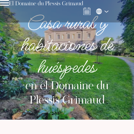
El Domaine du Plessis Grimaud
Casa rural y
habitaciones de
huéspedes
en el Domaine du
Plessis Grimaud