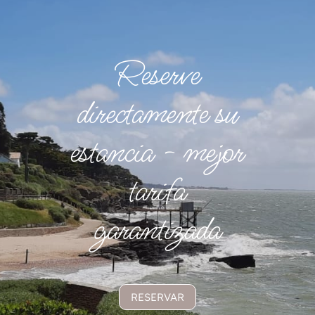
Reserve
directamente su
estancia - mejor
tarifa
garantizada
RESERVAR