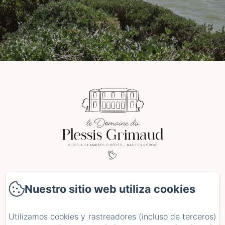
2 Le Plessis Grimaud, Saint-Viaud
Nuestro sitio web utiliza cookies
Teléfono: 0662106230
leplessisgrimaud@gmail.com
Utilizamos cookies y rastreadores (incluso de terceros)
Inicio