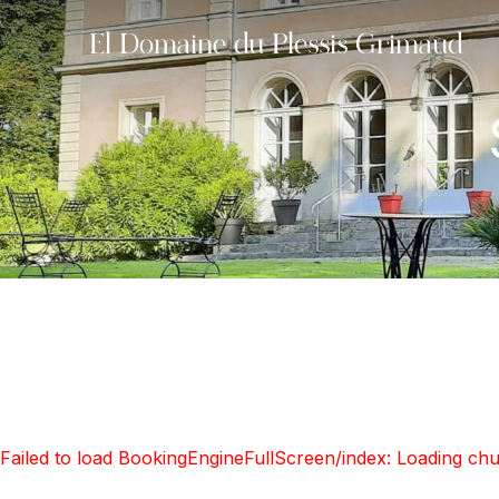
El Domaine du Plessis Grimaud
Failed to load BookingEngineFullScreen/index: Loading ch