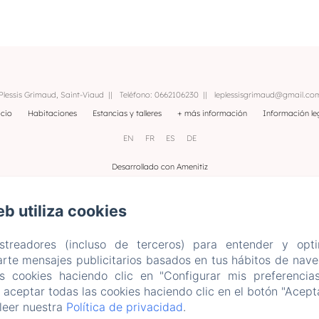
 Plessis Grimaud, Saint-Viaud
Teléfono: 0662106230
leplessisgrimaud@gmail.co
icio
Habitaciones
Estancias y talleres
+ más información
Información le
EN
FR
ES
DE
Desarrollado con Amenitiz
eb utiliza cookies
astreadores (incluso de terceros) para entender y opti
rte mensajes publicitarios basados en tus hábitos de naveg
as cookies haciendo clic en "Configurar mis preferencia
aceptar todas las cookies haciendo clic en el botón "Acepta
leer nuestra
Política de privacidad
.