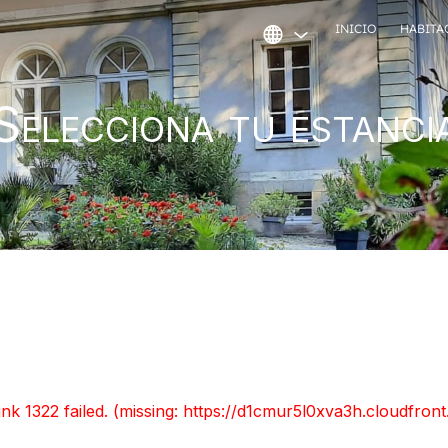
INICIO
HABITA
Selecciona tu estanci
unk 1322 failed. (missing: https://d1cmur5l0xva3h.cloudfr