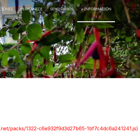
CIONES
PERMANECE
SEMINARIOS
+ INFORMACIÓN
a
ont.net/packs/1322-c6e932f9d3d27b65-1bf7c4dc6a241241.js)