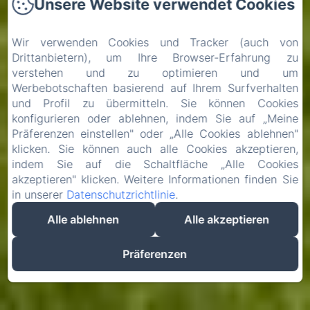
Unsere Website verwendet Cookies
Wir verwenden Cookies und Tracker (auch von
Drittanbietern), um Ihre Browser-Erfahrung zu
verstehen und zu optimieren und um
Werbebotschaften basierend auf Ihrem Surfverhalten
und Profil zu übermitteln. Sie können Cookies
konfigurieren oder ablehnen, indem Sie auf „Meine
Präferenzen einstellen" oder „Alle Cookies ablehnen"
klicken. Sie können auch alle Cookies akzeptieren,
indem Sie auf die Schaltfläche „Alle Cookies
akzeptieren" klicken. Weitere Informationen finden Sie
in unserer
Datenschutzrichtlinie
.
Alle ablehnen
Alle akzeptieren
Präferenzen