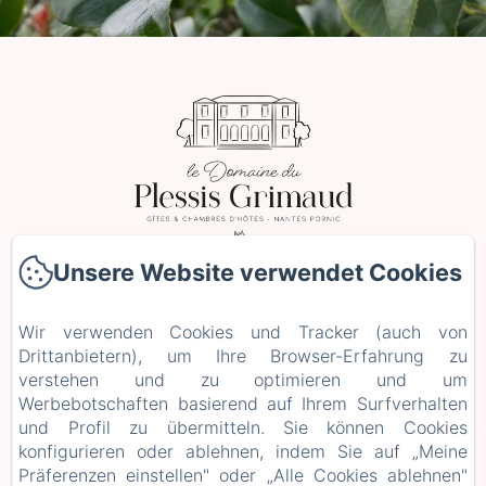
Unsere Website verwendet Cookies
2 Le Plessis Grimaud, Saint-Viaud
Telefonnummer: 0662106230
Wir verwenden Cookies und Tracker (auch von
leplessisgrimaud@gmail.com
Drittanbietern), um Ihre Browser-Erfahrung zu
verstehen und zu optimieren und um
Startseite
Werbebotschaften basierend auf Ihrem Surfverhalten
Zimmer
und Profil zu übermitteln. Sie können Cookies
Aufenthalte und Workshops
konfigurieren oder ablehnen, indem Sie auf „Meine
+ weitere Infos
Präferenzen einstellen" oder „Alle Cookies ablehnen"