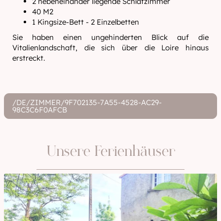
2 nebeneinander liegende Schlafzimmer
40 M2
1 Kingsize-Bett - 2 Einzelbetten
Sie haben einen ungehinderten Blick auf die
Vitalienlandschaft, die sich über die Loire hinaus
erstreckt.
/DE/ZIMMER/9F702135-7A55-4528-AC29-
98C3C6F0AFCB
Unsere Ferienhäuser