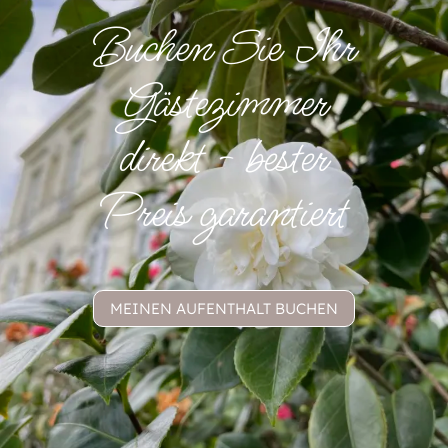
Buchen Sie Ihr
Gästezimmer
direkt - bester
Preis garantiert
MEINEN AUFENTHALT BUCHEN