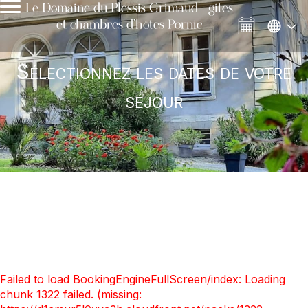
Le Domaine du Plessis Grimaud - gîtes
et chambres d'hôtes Pornic
Sélectionnez les dates de votre
séjour
Failed to load BookingEngineFullScreen/index: Loading
chunk 1322 failed. (missing: