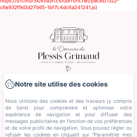
https://d1cmur5l0xva3h.cloudfront.net/packs/1322-
c6e932f9d3d27b65-1bf7c4dc6a241241.js)
2 Le Plessis Grimaud, Saint-Viaud
Notre site utilise des cookies
Téléphone: 0662106230
leplessisgrimaud@gmail.com
Nous utilisons des cookies et des traceurs (y compris
de tiers) pour comprendre et optimiser votre
Accueil
expérience de navigation et pour diffuser des
Hébergements
messages publicitaires en fonction de vos préférences
Séjours et Ateliers
et de votre profil de navigation. Vous pouvez régler ou
+ d'infos
refuser les cookies en cliquant sur "Paramétrer mes