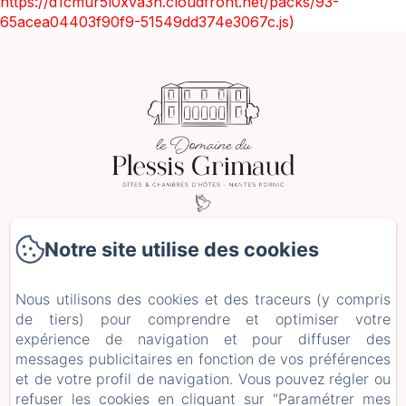
https://d1cmur5l0xva3h.cloudfront.net/packs/93-
65acea04403f90f9-51549dd374e3067c.js)
2 Le Plessis Grimaud, Saint-Viaud
Notre site utilise des cookies
Téléphone: 0662106230
leplessisgrimaud@gmail.com
Nous utilisons des cookies et des traceurs (y compris
de tiers) pour comprendre et optimiser votre
Accueil
expérience de navigation et pour diffuser des
Hébergements
messages publicitaires en fonction de vos préférences
Séjours et Ateliers
et de votre profil de navigation. Vous pouvez régler ou
+ d'infos
refuser les cookies en cliquant sur "Paramétrer mes