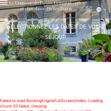
Le Domaine du Plessis Grimaud - gîtes
et chambres d'hôtes Pornic
Sélectionnez les dates de votre
séjour
Failed to load BookingEngineFullScreen/index: Loading
chunk 93 failed. (missing: