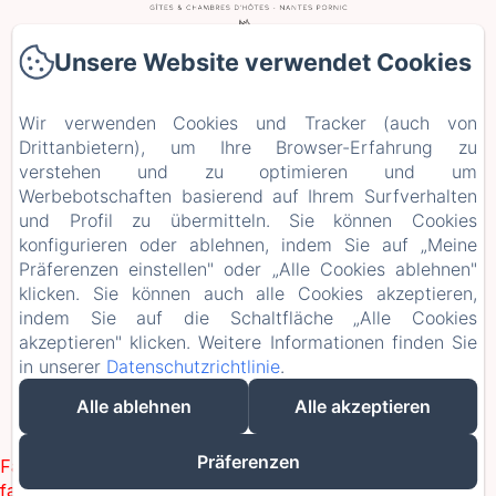
Unsere Website verwendet Cookies
2 Le Plessis Grimaud, Saint-Viaud
Telefonnummer: 0662106230
Wir verwenden Cookies und Tracker (auch von
leplessisgrimaud@gmail.com
Drittanbietern), um Ihre Browser-Erfahrung zu
verstehen und zu optimieren und um
Startseite
Werbebotschaften basierend auf Ihrem Surfverhalten
Zimmer
und Profil zu übermitteln. Sie können Cookies
Aufenthalte und Workshops
konfigurieren oder ablehnen, indem Sie auf „Meine
+ weitere Infos
Präferenzen einstellen" oder „Alle Cookies ablehnen"
Rechtliche Informationen
klicken. Sie können auch alle Cookies akzeptieren,
indem Sie auf die Schaltfläche „Alle Cookies
EN
FR
ES
DE
akzeptieren" klicken. Weitere Informationen finden Sie
in unserer
Datenschutzrichtlinie
.
Alle ablehnen
Alle akzeptieren
Präferenzen
Failed to load BookingEngine/index: Loading chunk 1322
failed. (missing: